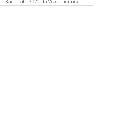
Baseball5 2022 de Valenciennes.
Voir tout
Posts récents