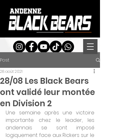
Post
28 août 2021
28/08 Les Black Bears
ont validé leur montée
en Division 2
Une semaine après une victoire 
importante chez le leader, les 
andennais se sont imposé 
logiquement face aux Rickers sur le 