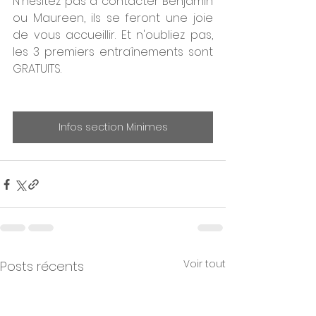
N'hésitez pas à contacter Benjamin 
ou Maureen, ils se feront une joie 
de vous accueillir. Et n'oubliez pas, 
les 3 premiers entraînements sont 
GRATUITS.
Infos section Minimes
Voir tout
Posts récents