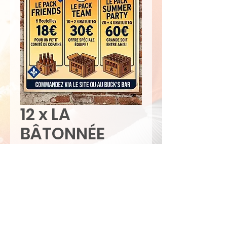
12 x LA
BÂTONNÉE
Prix
30,00 €
Quantité
*