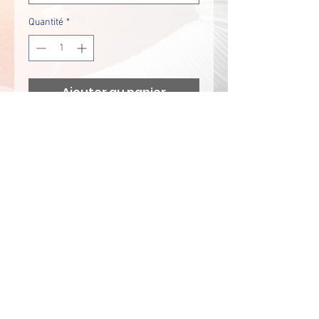
Quantité
*
Ajouter au panier
T-Shirt Sport Entraînement Black
100% polyester : ultra résistant,
léger et respirant.
Tissu léger à séchage rapide.
Encolure ronde avec bande de
propreté.
140 g/m²
OEKO-TEX
Tailles :
XS - S - M - L - XL - XXL - 3XL