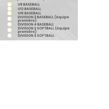
U9 BASEBALL
U12 BASEBALL
U15 BASEBALL
DIVISION 3 BASEBALL (équipe
première)
DIVISION 4 BASEBALL
DIVISION 2 SOFTBALL (équipe
première)
DIVISION 3 SOFTBALL
ATTENTION PARTICULIERE
CONCERNANT LES "Equipes
Premières"
Les équipes premières représentent le
plus haut niveau de compétition de
notre club.
Elles sont notre vitrine sportive, et leur
mission est de maintenir nos couleurs
dans les divisions les plus hautes
possibles.
À ce titre, elles sont soumises à