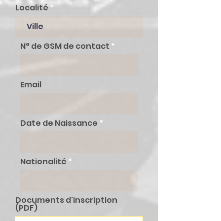
Localité
N° de GSM de contact
Email
Date de Naissance
Nationalité
Documents d'inscription
(PDF)