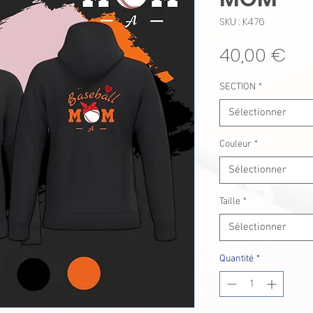
SKU : K476
Pri
40,00 €
SECTION
*
Sélectionner
Couleur
*
Sélectionner
Taille
*
Sélectionner
Quantité
*