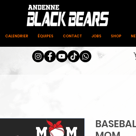
CALENDRIER
ÉQUIPES
CONTACT
JOBS
SHOP
N
BASEBAL
MOM