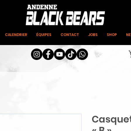
CALENDRIER
ÉQUIPES
CONTACT
JOBS
SHOP
N
Casquet
« B »