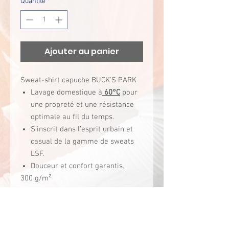
Quantité
*
Ajouter au panier
Sweat-shirt capuche BUCK'S PARK
Lavage domestique à
60°C
pour
une propreté et une résistance
optimale au fil du temps.
S’inscrit dans l’esprit urbain et
casual de la gamme de sweats
LSF.
Douceur et confort garantis.
300 g/m²
80% coton / 20% polyester (Ash
Heather : 79% coton / 20% polyester
/ 1% viscose). Surface extérieure