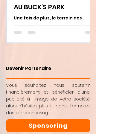
AU BUCK'S PARK
Une fois de plus, le terrain des
Andenne Black Bears a vibré au
rythme du partage et de la
convivialité ! 💥 Cette semaine, nous
avons eu le plaisir d'accueillir les
employés de l'**Aéroport de
Charleroi (BSCA)** pour une journée
d'initiation au baseball. ✈️➡️⚾️ Un
Devenir Partenaire
immense merci à eux : c'était un
groupe absolument extraordinaire,
ultra motivé et avec une énergie de
Vous souhaitez nous soutenir
dingue ! Tout s’est déroulé à la
financièrement et bénéficier d'une
perfection, entre rires,
publicité à l'image de votre société
apprentissage et esprit d'équipe.
alors n'hésitez plus et consulter notre
On espère avoir sus
dossier sponsoring.
Sponsoring